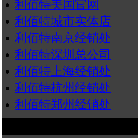
利佰特美国官网
利佰特城市实体店
利佰特南京经销处
利佰特深圳总公司
利佰特上海经销处
利佰特杭州经销处
利佰特郑州经销处
工程案例